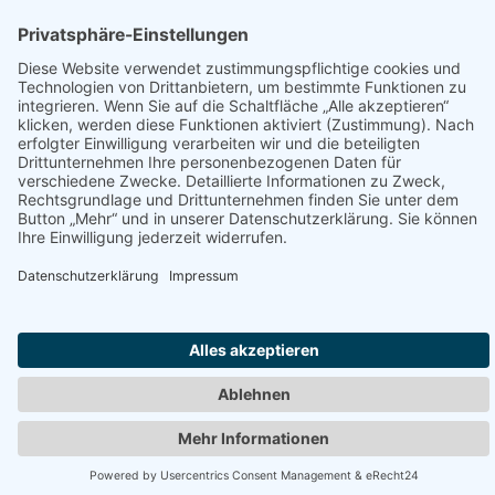
nicht nur aus guter Suchmaschinenoptimierung. Wer
langfristig wachsen möchte, sollte die gesamte
Prozesskette betrachten – von der Sichtbarkeit in
Google über die Leadgewinnung bis hin zur Qualität
der Unternehmensdaten im CRM.
Eine
Site Clinic
kann wichtige Schwachstellen
aufdecken. Der nächste Schritt besteht darin,
sicherzustellen, dass die gewonnenen Kontakte auch
mit aktuellen und hochwertigen Daten
weiterverarbeitet werden können.
Impressum | Datenschutz