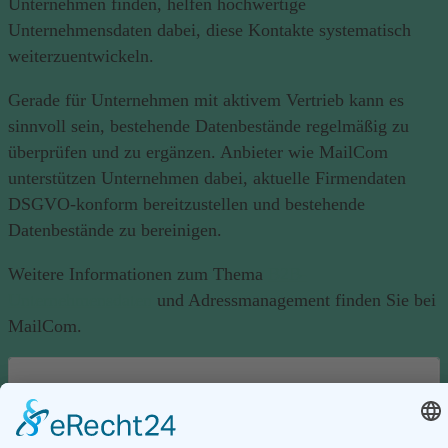
Unternehmen finden, helfen hochwertige
Unternehmensdaten dabei, diese Kontakte systematisch
weiterzuentwickeln.
Gerade für Unternehmen mit aktivem Vertrieb kann es
sinnvoll sein, bestehende Datenbestände regelmäßig zu
überprüfen und zu ergänzen. Anbieter wie MailCom
unterstützen Unternehmen dabei, aktuelle Firmendaten
DSGVO-konform bereitzustellen und bestehende
Datenbestände zu bereinigen.
Weitere Informationen zum Thema
B2B-
Unternehmensdaten
und Adressmanagement finden Sie bei
MailCom.
Fazit
Eine erfolgreiche Online-Marketing-Strategie besteht